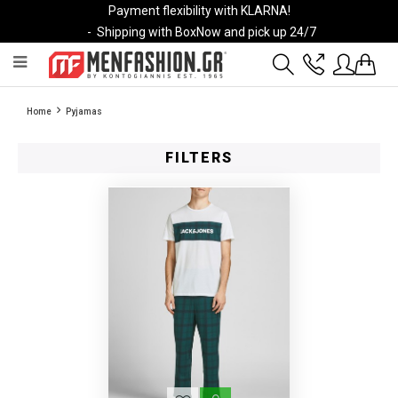
Payment flexibility with KLARNA!
- Shipping with BoxNow and pick up 24/7
2811 10 3636
Home
Pyjamas
Account
Wishlist
FILTERS