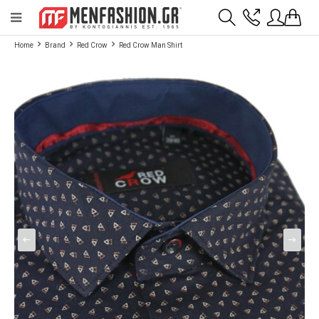
Payment flexibility with KLARNA!
- Shipping with BoxNow and pick up 24/7
Home
Brand
Red Crow
Red Crow Man Shirt
2811 10 3636
Account
Wishlist